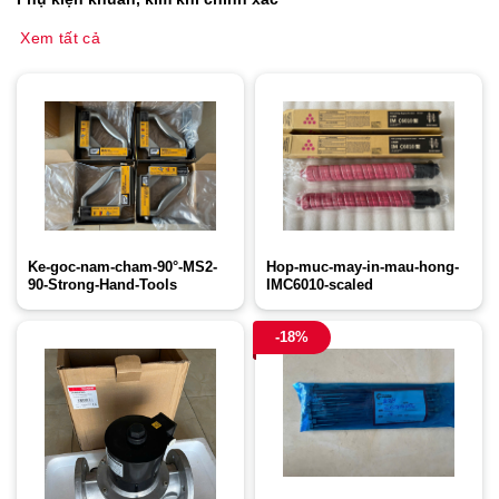
Xem tất cả
Ke-goc-nam-cham-90°-MS2-
Hop-muc-may-in-mau-hong-
90-Strong-Hand-Tools
IMC6010-scaled
-18%