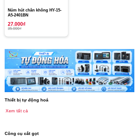
Núm hút chân không HY-15-
A5-2401BN
27.000
₫
35.000
₫
Thiết bị tự động hoá
Xem tất cả
Công cụ cắt gọt