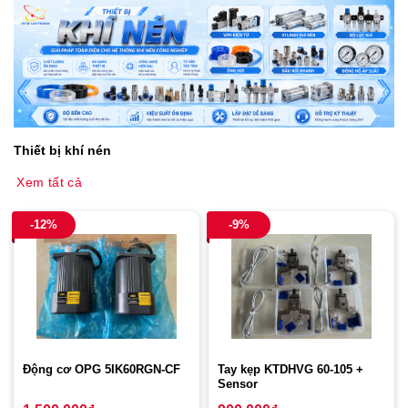
Thiết bị khí nén
Xem tất cả
-12%
-9%
Động cơ OPG 5IK60RGN-CF
Tay kẹp KTDHVG 60-105 +
Sensor