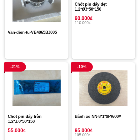
Chốt pin đẩy dẹt
1.2*Ø3*50*150
90.000
₫
110.000
₫
Van-dien-tu-VE4065B3005
-21%
-10%
Chốt pin đẩy tròn
Bánh xe NN-8*1*9P/600#
1.2*3.0*50*150
55.000
₫
95.000
₫
105.000
₫