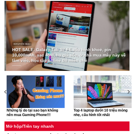
KHUYẾN MẠI
HOT SALE: Galaxy Tab S7 FE cấu hình khoẻ, pin
10,000mAh, sạc 45W, hạ giá sốc, ở nhà mua máy này về
làm việc, học tập online thì miễn chê
Những lý do tại sao bạn không
Top 4 laptop dưới 10 triệu mỏng
nên mua Gaming Phone!!!
nhẹ, cấu hình tốt nhất
Mở hộp/Trên tay nhanh