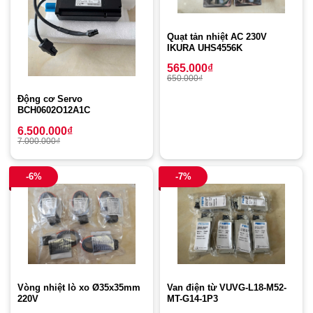
Quạt tản nhiệt AC 230V
IKURA UHS4556K
565.000
₫
650.000
₫
Động cơ Servo
BCH0602O12A1C
6.500.000
₫
7.000.000
₫
-6%
-7%
Van điện từ VUVG-L18-M52-
Vòng nhiệt lò xo Ø35x35mm
MT-G14-1P3
220V