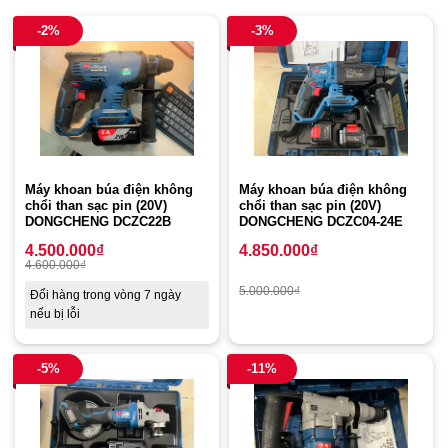
-2%
-3%
Máy khoan búa điện không
Máy khoan búa điện không
chổi than sạc pin (20V)
chổi than sạc pin (20V)
DONGCHENG DCZC22B
DONGCHENG DCZC04-24E
4.500.000
₫
4.850.000
₫
4.600.000
₫
5.000.000
₫
Đổi hàng trong vòng 7 ngày
nếu bị lỗi
-5%
-11%