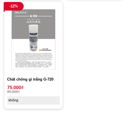
-12%
Chất chống gỉ trắng G-720
75.000
₫
85.000
₫
không