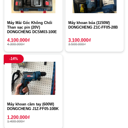
Máy Mài Góc Không Chổi
Máy khoan búa (1150W)
Than sạc pin (20V)
DONGCHENG Z1C-FF05-28B
DONGCHENG DCSM03-100E
4.100.000
₫
3.100.000
₫
4.300.000
₫
3.500.000
₫
-14%
Máy khoan cầm tay (600W)
DONGCHENG J1Z-FF05-10BK
1.200.000
₫
1.400.000
₫