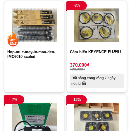
-8%
Cảm biến KEYENCE FU-59U
Hop-muc-may-in-mau-den-
IMC6010-scaled
370.000
₫
400.000
₫
Đổi hàng trong vòng 7 ngày
nếu bị lỗi
-7%
-13%