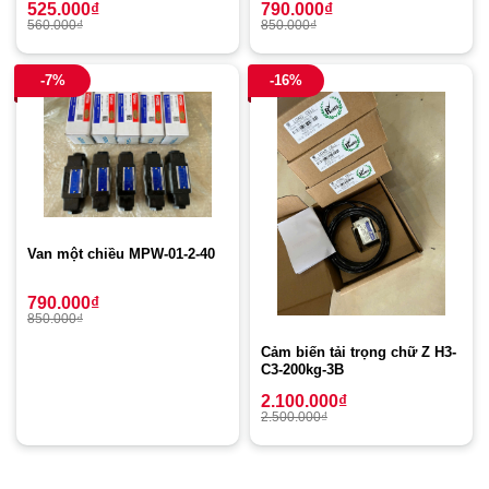
790.000
₫
525.000
₫
850.000
₫
560.000
₫
-7%
-16%
Van một chiều MPW-01-2-40
790.000
₫
850.000
₫
Cảm biến tải trọng chữ Z H3-
C3-200kg-3B
2.100.000
₫
2.500.000
₫