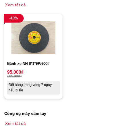
Xem tất cả
-10%
Bánh xe NN-8*1*9P/600#
95.000
₫
105.000
₫
Đổi hàng trong vòng 7 ngày
nếu bị lỗi
Công cụ máy cầm tay
Xem tất cả