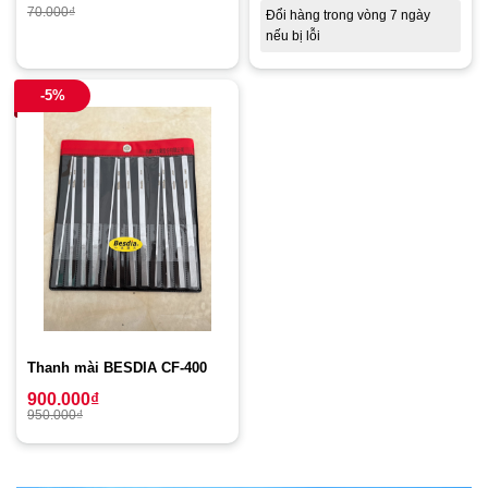
70.000
₫
Đổi hàng trong vòng 7 ngày
nếu bị lỗi
-5%
Thanh mài BESDIA CF-400
900.000
₫
950.000
₫