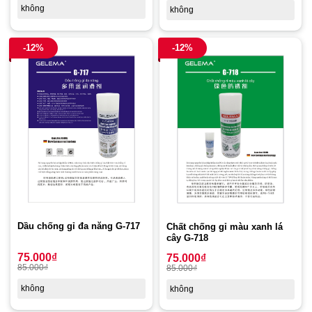
không
không
-12%
-12%
Dầu chống gỉ đa năng G-717
Chất chống gỉ màu xanh lá
cây G-718
75.000
₫
75.000
₫
85.000
₫
85.000
₫
không
không