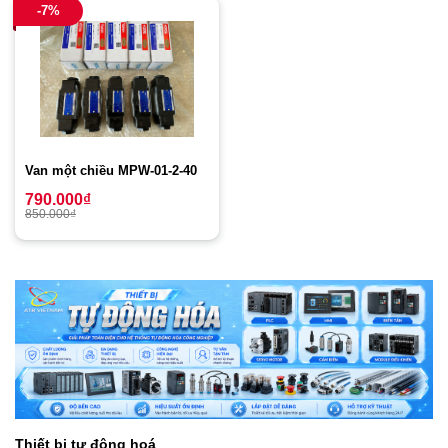
-7%
Van một chiều MPW-01-2-40
790.000
₫
850.000
₫
Thiết bị tự động hoá