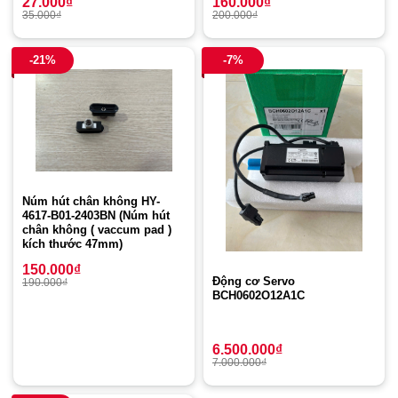
27.000
₫
160.000
₫
35.000
₫
200.000
₫
-21%
-7%
Núm hút chân không HY-
4617-B01-2403BN (Núm hút
chân không ( vaccum pad )
kích thước 47mm)
150.000
₫
Động cơ Servo
190.000
₫
BCH0602O12A1C
6.500.000
₫
7.000.000
₫