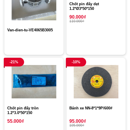
Chốt pin đẩy dẹt
1.2*Ø3*50*150
90.000
₫
110.000
₫
Van-dien-tu-VE4065B3005
-21%
-10%
Chốt pin đẩy tròn
Bánh xe NN-8*1*9P/600#
1.2*3.0*50*150
55.000
₫
95.000
₫
105.000
₫