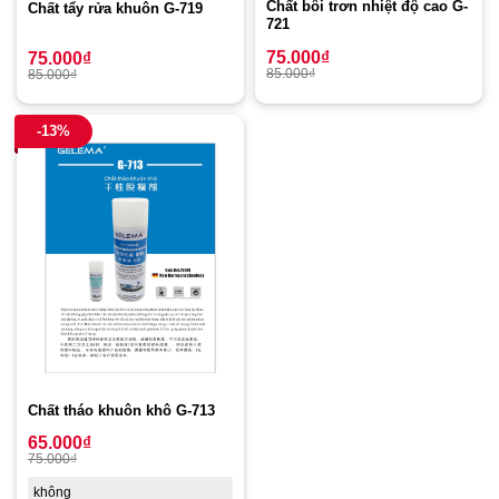
Chất bôi trơn nhiệt độ cao G-
Chất tẩy rửa khuôn G-719
721
75.000
₫
75.000
₫
85.000
₫
85.000
₫
-13%
Chất tháo khuôn khô G-713
65.000
₫
75.000
₫
không