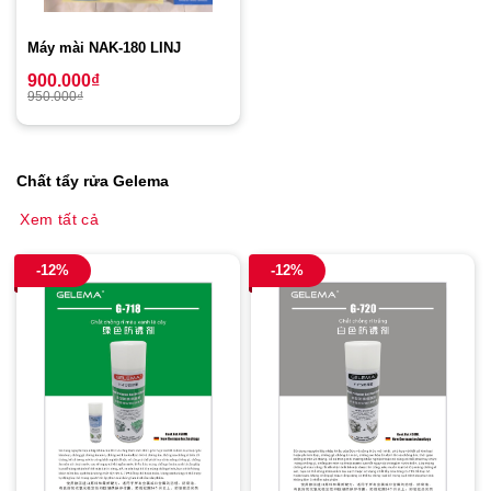
Máy mài NAK-180 LINJ
900.000
₫
950.000
₫
Chất tẩy rửa Gelema
Xem tất cả
-12%
-12%