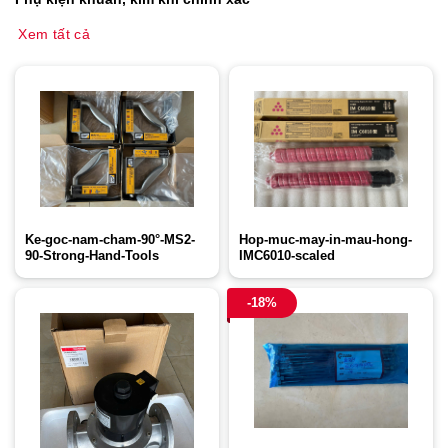
Xem tất cả
Ke-goc-nam-cham-90°-MS2-
Hop-muc-may-in-mau-hong-
90-Strong-Hand-Tools
IMC6010-scaled
-18%