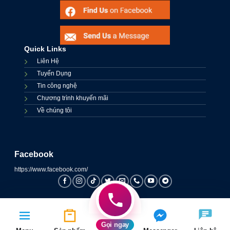
Quick Links
Liên Hệ
Tuyển Dụng
Tin công nghệ
Chương trình khuyến mãi
Về chúng tôi
Facebook
https://www.facebook.com/
Gọi ngay
Trang chủ
Danh mục
Cửa hàng
Smember
Xem thêm