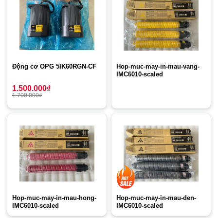
Động cơ OPG 5IK60RGN-CF
Hop-muc-may-in-mau-vang-
IMC6010-scaled
1.500.000
₫
1.700.000
₫
Hop-muc-may-in-mau-hong-
Hop-muc-may-in-mau-den-
IMC6010-scaled
IMC6010-scaled