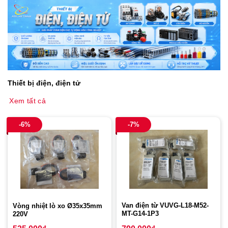
Thiết bị điện, điện tử
Xem tất cả
-6%
-7%
Van điện từ VUVG-L18-M52-
Vòng nhiệt lò xo Ø35x35mm
MT-G14-1P3
220V