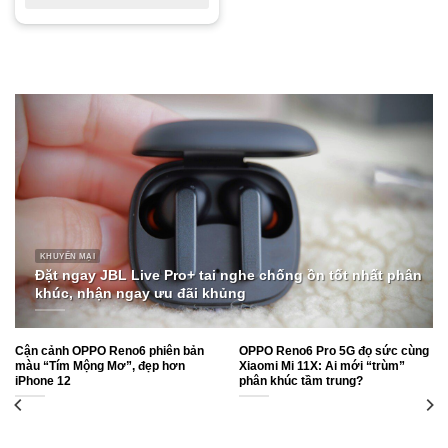
KHUYẾN MẠI
HOT SALE: Galaxy Tab S7 FE cấu hình khoẻ, pin
n
10,000mAh, sạc 45W, hạ giá sốc, ở nhà mua máy này về
làm việc, học tập online thì miễn chê