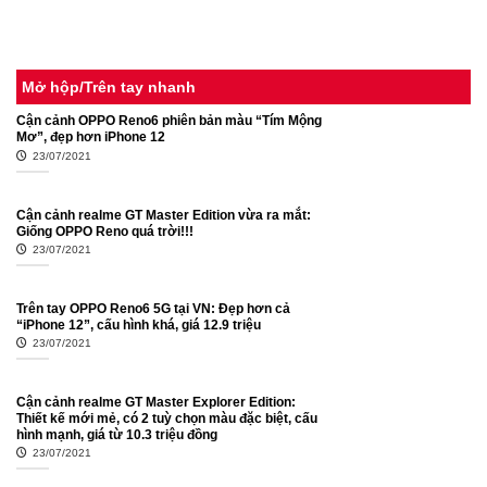
Cách sử dụng Phím Tắt sao cho
Top 4 laptop dưới 10 triệu mỏng
cool ngầu trên iOS 14.5
nhẹ, cấu hình tốt nhất
Mở hộp/Trên tay nhanh
Cận cảnh OPPO Reno6 phiên bản màu “Tím Mộng
Mơ”, đẹp hơn iPhone 12
23/07/2021
Cận cảnh realme GT Master Edition vừa ra mắt:
Giống OPPO Reno quá trời!!!
23/07/2021
Trên tay OPPO Reno6 5G tại VN: Đẹp hơn cả
“iPhone 12”, cấu hình khá, giá 12.9 triệu
23/07/2021
Cận cảnh realme GT Master Explorer Edition:
Thiết kế mới mẻ, có 2 tuỳ chọn màu đặc biệt, cấu
hình mạnh, giá từ 10.3 triệu đồng
23/07/2021