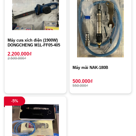
Máy cưa xích điện (1900W)
DONGCHENG M1L-FF05-405
2.200.000
₫
2.500.000
₫
Máy mài NAK-180B
500.000
₫
550.000
₫
-5%