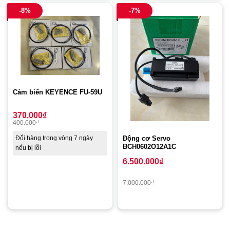
-8%
-7%
Cảm biến KEYENCE FU-59U
370.000
₫
400.000
₫
Động cơ Servo
Đổi hàng trong vòng 7 ngày
BCH0602O12A1C
nếu bị lỗi
6.500.000
₫
7.000.000
₫