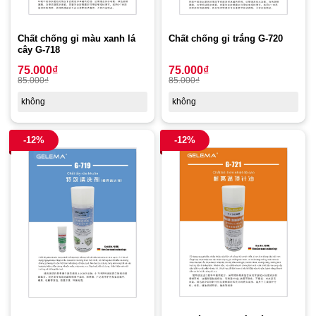
Chất chống gỉ trắng G-720
Chất chống gỉ màu xanh lá
cây G-718
75.000
₫
75.000
₫
85.000
₫
85.000
₫
không
không
-12%
-12%