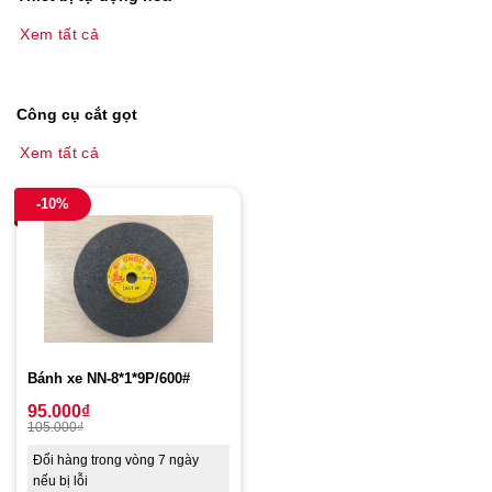
Xem tất cả
Công cụ cắt gọt
Xem tất cả
-10%
Bánh xe NN-8*1*9P/600#
95.000
₫
105.000
₫
Đổi hàng trong vòng 7 ngày
nếu bị lỗi