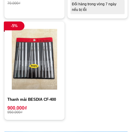
70.000
₫
Đổi hàng trong vòng 7 ngày
nếu bị lỗi
-5%
Thanh mài BESDIA CF-400
900.000
₫
950.000
₫