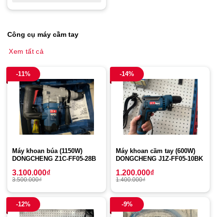
Công cụ máy cầm tay
Xem tất cả
-11%
-14%
Máy khoan búa (1150W)
Máy khoan cầm tay (600W)
DONGCHENG Z1C-FF05-28B
DONGCHENG J1Z-FF05-10BK
3.100.000
₫
1.200.000
₫
3.500.000
₫
1.400.000
₫
-12%
-9%