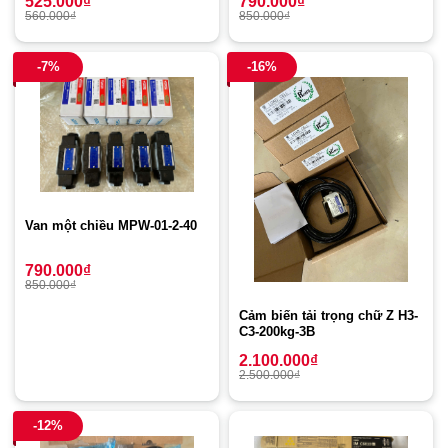
790.000
₫
525.000
₫
850.000
₫
560.000
₫
-7%
-16%
Van một chiều MPW-01-2-40
790.000
₫
850.000
₫
Cảm biến tải trọng chữ Z H3-
C3-200kg-3B
2.100.000
₫
2.500.000
₫
-12%